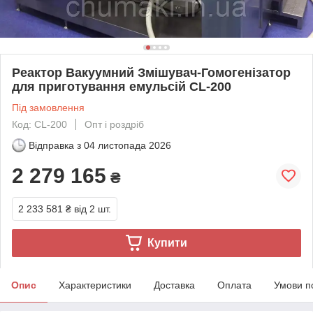
Реактор Вакуумний Змішувач-Гомогенізатор
для приготування емульсій CL-200
Під замовлення
Код: CL-200
Опт і роздріб
Відправка з
04 листопада 2026
2 279 165
₴
2 233 581 ₴
від 2 шт.
Купити
Опис
Характеристики
Доставка
Оплата
Умови п