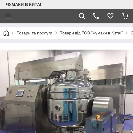
ЧУМАКИ В КИТАЇ
Товари та послуги
Товари від ТОВ "Чумаки в Китаї"
Є