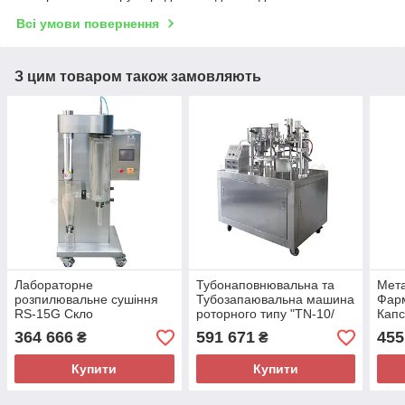
Всі умови повернення
З цим товаром також замовляють
Лабораторне
Тубонаповнювальна та
Мет
розпилювальне сушіння
Тубозапаювальна машина
Фар
RS-15G Скло
роторного типу "TN-10/
Капс
NF-30"
364 666
591 671
455
₴
₴
Купити
Купити