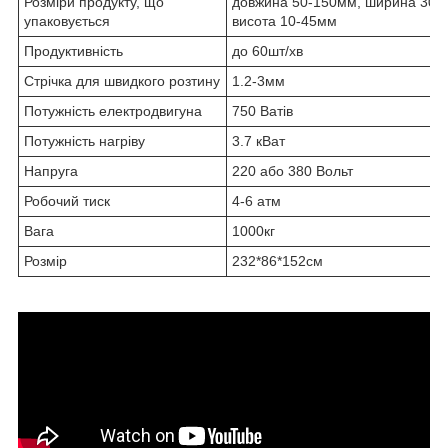
Розміри продукту, що
довжина 50-150мм, ширина 30-
упаковується
висота 10-45мм
Продуктивність
до 60шт/хв
Стрічка для швидкого розтину
1.2-3мм
Потужність електродвигуна
750 Ватів
Потужність нагріву
3.7 кВат
Напруга
220 або 380 Вольт
Робочий тиск
4-6 атм
Вага
1000кг
Розмір
232*86*152см