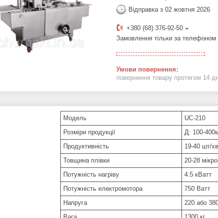
Відправка з 02 жовтня 2026
+380 (68) 376-92-50
Замовлення тільки за телефоном
повернення товару протягом 14 д
Модель
UC-210
Розміри продукції
Д: 100-400
Продуктивність
19-40 шт/х
Товщина плівки
20-28 мікро
Потужність нагріву
4.5 кВатт
Потужність електромотора
750 Ватт
Напруга
220 або 38
Вага
1300 кг