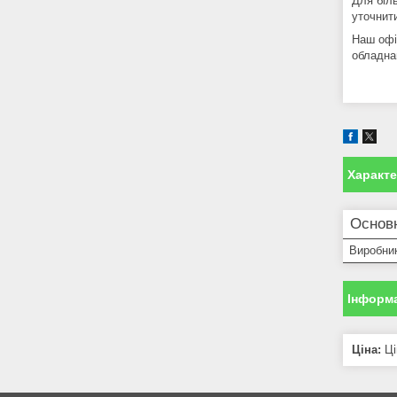
Для біл
уточнити
Наш офіс
обладна
Характ
Основ
Виробни
Інформа
Ціна:
Ці