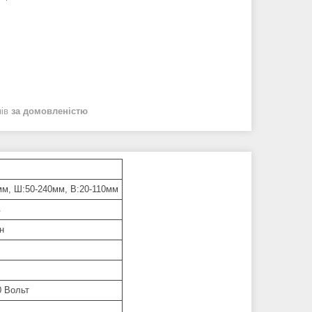
нів
за домовленістю
мм, Ш:50-240мм, В:20-110мм
в
н
0 Вольт