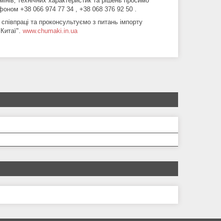
мінів, технічних характеристик та рішень просимо
оном +38 066 974 77 34 , +38 068 376 92 50 .
 співпраці та проконсультуємо з питань імпорту
 Китаї".
www.chumaki.in.ua