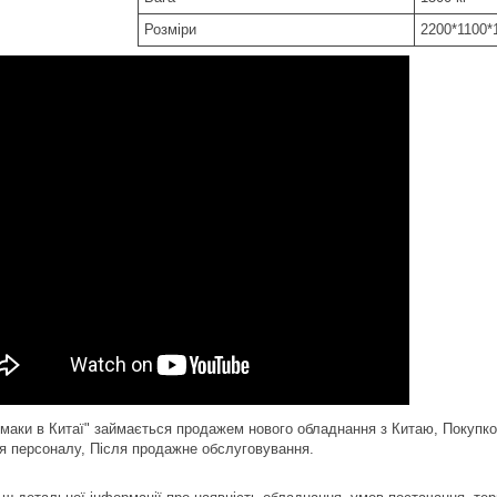
Розміри
2200*1100*
маки в Китаї" займається продажем нового обладнання з Китаю, Покупко
я персоналу, Після продажне обслуговування.