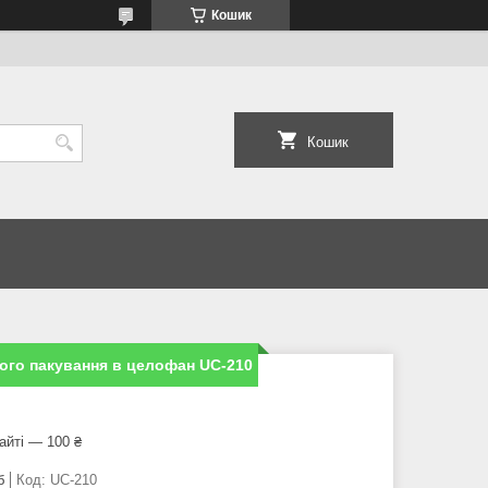
Кошик
Кошик
ого пакування в целофан UC-210
айті — 100 ₴
б
Код:
UC-210