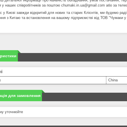
ьш детальної інформації про наявність обладнання, умов постачання, тер
 у наших співробітників за поштою chumaki.in.ua@gmail.com або за телеф
 у Києві завжди відкритий для нових та старих Клієнтів, ми будемо раді
ння з Китаю та встановлення на вашому підприємстві від ТОВ "Чумаки у
еристики
ні
к
China
ція для замовлення
ну уточнюйте