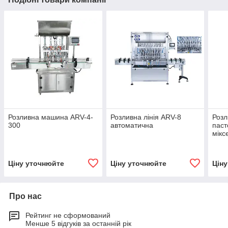
Розливна машина ARV-4-
Розливна лінія ARV-8
Розл
300
автоматична
паст
мікс
Ціну уточнюйте
Ціну уточнюйте
Цін
Про нас
Рейтинг не сформований
Менше 5 відгуків за останній рік