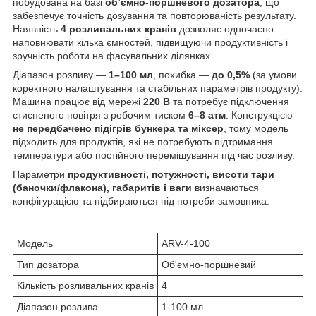
побудована на базі
об’ємно-поршневого дозатора
, що
забезпечує точність дозування та повторюваність результату.
Наявність
4 розливальних кранів
дозволяє одночасно
наповнювати кілька ємностей, підвищуючи продуктивність і
зручність роботи на фасувальних ділянках.
Діапазон розливу —
1–100 мл
, похибка —
до 0,5%
(за умови
коректного налаштування та стабільних параметрів продукту).
Машина працює від мережі
220 В
та потребує підключення
стисненого повітря з робочим тиском
6–8 атм
. Конструкцією
не передбачено підігрів бункера та міксер
, тому модель
підходить для продуктів, які не потребують підтримання
температури або постійного перемішування під час розливу.
Параметри
продуктивності, потужності, висоти тари
(баночки/флакона), габаритів і ваги
визначаються
конфігурацією та підбираються під потреби замовника.
Модель
ARV-4-100
Тип дозатора
Об'ємно-поршневий
Кількість розливальних кранів
4
Діапазон розлива
1-100 мл