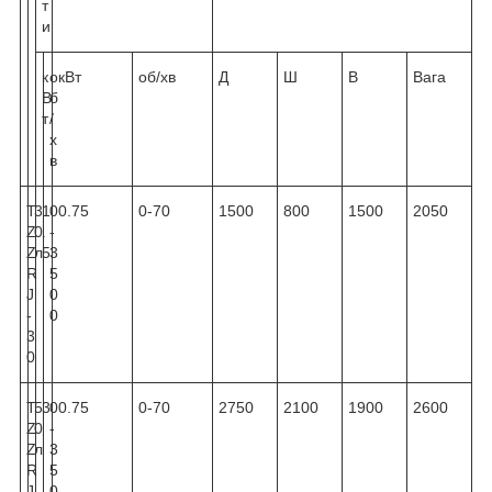
т
и
к
о
кВт
об/хв
Д
Ш
В
Вага
В
б
т
/
х
в
T
3
1
0
0.75
0-70
1500
800
1500
2050
Z
0
.
-
Z
л
5
3
R
5
J
0
-
0
3
0
T
5
3
0
0.75
0-70
2750
2100
1900
2600
Z
0
-
Z
л
3
R
5
J
0