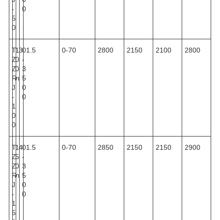
-
0
5
0
T
1
3
0
1.5
0-70
2800
2150
2100
2800
Z
0
-
Z
0
3
R
л
5
J
0
-
0
1
0
0
T
1
4
0
1.5
0-70
2850
2150
2150
2900
Z
5
-
Z
0
3
R
л
5
J
0
-
0
1
5