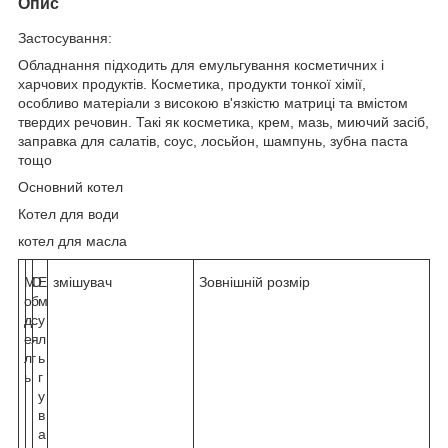
Опис
Застосування:
Обладнання підходить для емульгування косметичних і
харчових продуктів. Косметика, продукти тонкої хімії,
особливо матеріали з високою в'язкістю матриці та вмістом
твердих речовин. Такі як косметика, крем, мазь, миючий засіб,
заправка для салатів, соус, лосьйон, шампунь, зубна паста
тощо
Основний котел
Котел для води
котел для масла
М
О
Е
змішувач
Зовнішній розмір
о
б
м
д
с
у
е
я
л
л
г
ь
ь
г
у
в
а