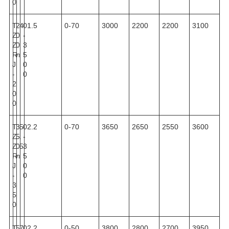
0
T
2
4
0
1.5
0-70
3000
2200
2200
3100
Z
0
-
Z
0
3
R
л
5
J
0
-
0
2
0
0
T
3
5
0
2.2
0-70
3650
2650
2550
3600
Z
5
.
-
Z
0
5
3
R
л
5
J
0
-
0
3
5
0
T
5
7
0
2.2
0-50
3800
2800
2700
3950