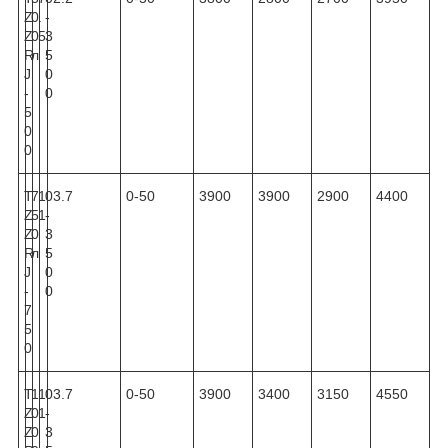
Z
0
.
-
Z
0
5
3
R
л
5
J
0
-
0
5
0
0
T
7
1
0
3.7
0-50
3900
3900
2900
4400
Z
5
1
-
Z
0
3
R
л
5
J
0
-
0
7
5
0
T
1
1
0
3.7
0-50
3900
3400
3150
4550
Z
0
1
-
Z
0
3