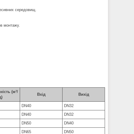
гресивних середовищ.
ов монтажу.
ість (м³/
Вхід
Вихід
д)
DN40
DN32
DN40
DN32
DN50
DN40
DN65
DN50