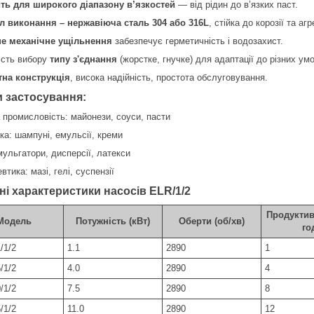
ть для широкого діапазону в’язкостей
— від рідин до в’язких паст.
л виконання – нержавіюча сталь 304 або 316L
, стійка до корозії та а
е механічне ущільнення
забезпечує герметичність і водозахист.
сть вибору
типу з'єднання
(жорстке, гнучке) для адаптації до різних ум
на конструкція
, висока надійність, простота обслуговування.
 застосування:
 промисловість: майонези, соуси, пасти
ка: шампуні, емульсії, креми
мульгатори, дисперсії, латекси
тика: мазі, гелі, суспензії
ні характеристики насосів ELR/1/2
Продуктивн
Модель
Потужність (кВт)
Оберти (об/хв)
го
/1/2
1.1
2890
1
/1/2
4.0
2890
4
/1/2
7.5
2890
8
/1/2
11.0
2890
12