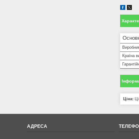
Характ
Основ
Виробни
Країна в
Гарантій
Інформа
Ціна:
Ці