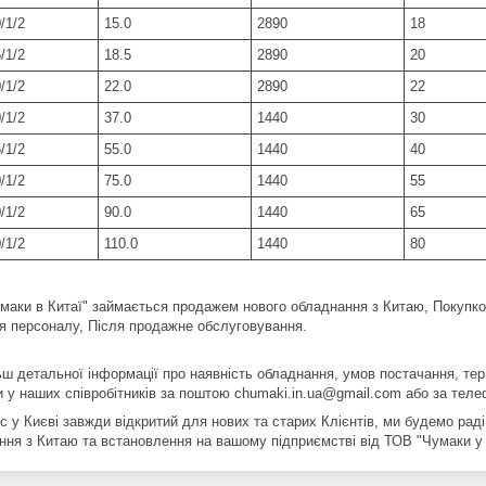
/1/2
15.0
2890
18
/1/2
18.5
2890
20
/1/2
22.0
2890
22
/1/2
37.0
1440
30
/1/2
55.0
1440
40
/1/2
75.0
1440
55
/1/2
90.0
1440
65
/1/2
110.0
1440
80
маки в Китаї" займається продажем нового обладнання з Китаю, Покупко
я персоналу, Після продажне обслуговування.
ьш детальної інформації про наявність обладнання, умов постачання, тер
и у наших співробітників за поштою chumaki.in.ua@gmail.com або за телеф
 у Києві завжди відкритий для нових та старих Клієнтів, ми будемо раді
ння з Китаю та встановлення на вашому підприємстві від ТОВ "Чумаки у