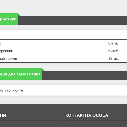
еристики
ні
к
China
иробник
Китай
ний термін
12 міс
ція для замовлення
ну уточнюйте