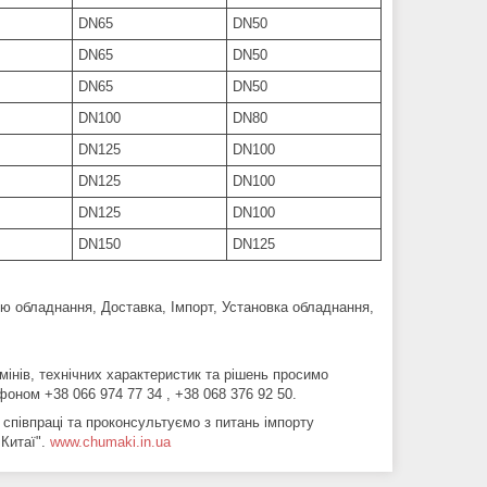
DN65
DN50
DN65
DN50
DN65
DN50
DN100
DN80
DN125
DN100
DN125
DN100
DN125
DN100
DN150
DN125
ю обладнання, Доставка, Імпорт, Установка обладнання,
мінів, технічних характеристик та рішень просимо
оном +38 066 974 77 34 , +38 068 376 92 50.
 співпраці та проконсультуємо з питань імпорту
 Китаї".
www.chumaki.in.ua