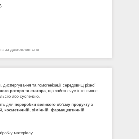
6
нів
за домовленістю
 диспергування та гомогенізації середовищ різної
ного ротора та статора
, що забезпечує інтенсивне
льсію або суспензію.
дить для
переробки великого об'єму продукту з
й, косметичній, хімічній, фармацевтичній
бробку матеріалу.