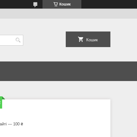
Кошик
Кошик
R
айті — 100 ₴