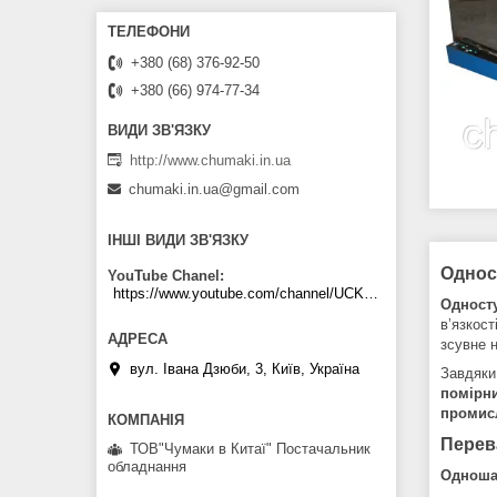
+380 (68) 376-92-50
+380 (66) 974-77-34
http://www.chumaki.in.ua
chumaki.in.ua@gmail.com
ІНШІ ВИДИ ЗВ'ЯЗКУ
Однос
YouTube Chanel
https://www.youtube.com/channel/UCKKPkDdKBBcI0cdno3hvvhQ
Односту
в’язкос
зсувне 
вул. Івана Дзюби, 3, Київ, Україна
Завдяки 
помірни
промис
Перева
ТОВ"Чумаки в Китаї" Постачальник
обладнання
Одноша