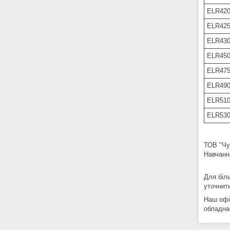
ELR420
ELR425
ELR430
ELR450
ELR475
ELR490
ELR510
ELR530
ТОВ "Чу
Навчанн
Для біл
уточнит
Наш офіс
обладна