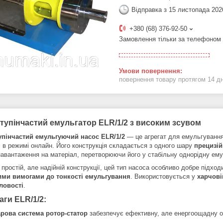
Відправка з 15 листопада 202
+380 (68) 376-92-50
Замовлення тільки за телефоном
повернення товару протягом 14 д
тупінчастий емульгатор ELR/1/2 з високим зсувом
пінчастий емульгуючий насос ELR/1/2
— це агрегат для емульгування,
ті в режимі онлайн. Його конструкція складається з одного шару
прецизій
навантаження на матеріал, перетворюючи його у стабільну однорідну ему
простій, але надійній конструкції, цей тип насоса особливо добре підхо
ми вимогами до тонкості емульгування
. Використовується у
харчові
ловості
.
ги ELR/1/2:
рова система ротор-статор
забезпечує ефективну, але енергоощадну о