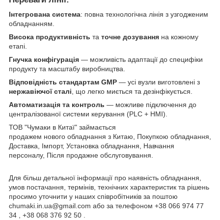
Інтегрована система
: повна технологічна лінія з узгодженим
обладнанням.
Висока продуктивність
та
точне дозування
на кожному
етапі.
Гнучка конфігурація
— можливість адаптації до специфіки
продукту та масштабу виробництва.
Відповідність стандартам GMP
— усі вузли виготовлені з
нержавіючої сталі
, що легко миється та дезінфікується.
Автоматизація та контроль
— можливе підключення до
централізованої системи керування (PLC + HMI).
ТОВ "Чумаки в Китаї" займається
продажем нового обладнання з Китаю, Покупкою обладнання,
Доставка, Імпорт, Установка обладнання, Навчання
персоналу, Після продажне обслуговування.
Для більш детальної інформації про наявність обладнання,
умов постачання, термінів, технічних характеристик та рішень
просимо уточнити у наших співробітників за поштою
chumaki.in.ua@gmail.com або за телефоном +38 066 974 77
34 , +38 068 376 92 50 .