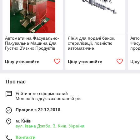
Автоматична Фасувально-
ЛІнія для подачі банок,
Авто
Пакувальна Машина Для
стерилізації, повністю
Фасу
Густих В'язких Продуктів
автоматичне
прод
''WP-6-5''
консервування, вакуумне
DPS
відкачування
Ціну уточнюйте
Ціну уточнюйте
Цін
Про нас
Рейтинг не сформований
Менше 5 відгуків за останній рік
Працює з 22.12.2016
м. Київ
вул. Івана Дзюби, 3, Київ, Україна
Контакти