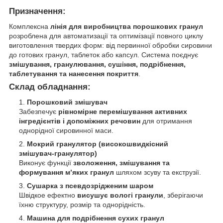
Призначення:
Комплексна
лінія для виробництва порошкових гранул
розроблена для автоматизації та оптимізації повного циклу
виготовлення твердих форм: від первинної обробки сировини
до готових гранул, таблеток або капсул. Система поєднує
змішування, гранулювання, сушіння, подрібнення,
таблетування та нанесення покриття
.
Склад обладнання:
Порошковий змішувач
Забезпечує
рівномірне перемішування активних
інгредієнтів і допоміжних речовин
для отримання
однорідної сировинної маси.
Мокрий гранулятор (високошвидкісний
змішувач-гранулятор)
Виконує функції
зволоження, змішування та
формування м’яких гранул
шляхом зсуву та екструзії.
Сушарка з псевдозрідженим шаром
Швідкое ефектно
висушує вологі гранули
, зберігаючи
їхню структуру, розмір та однорідність.
Машина для подрібнення сухих гранул