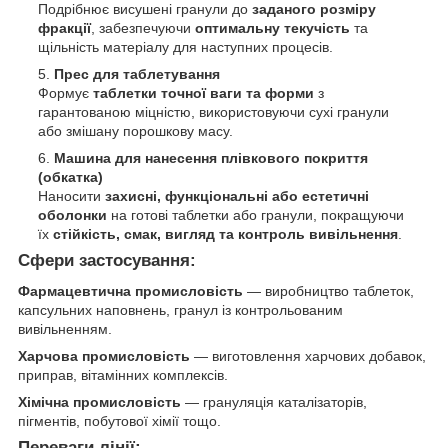
Подрібнює висушені гранули до
заданого розміру
фракції
, забезпечуючи
оптимальну текучість
та
щільність матеріалу для наступних процесів.
Прес для таблетування
Формує
таблетки точної ваги та форми
з
гарантованою міцністю, використовуючи сухі гранули
або змішану порошкову масу.
Машина для нанесення плівкового покриття
(обкатка)
Наносити
захисні, функціональні або естетичні
оболонки
на готові таблетки або гранули, покращуючи
їх
стійкість, смак, вигляд та контроль вивільнення
.
Сфери застосування:
Фармацевтична промисловість
— виробництво таблеток,
капсульних наповнень, гранул із контрольованим
вивільненням.
Харчова промисловість
— виготовлення харчових добавок,
приправ, вітамінних комплексів.
Хімічна промисловість
— грануляція каталізаторів,
пігментів, побутової хімії тощо.
Переваги лінії: