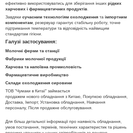
ефективно використовуватись для зберігання інших
рідких
харчових і фармацевтичних продуктів
.
Завдяки
сучасним технологіям охолодження
та
імпортним
компонентам
, резервуар гарантує стабільну роботу, точне
підтримання температури та відповідність найвищим
стандартам гігієни.
Галузі застосування:
Молочні ферми та станції
Фабрики молочної продукції
Харчова та напоївна промисловість
Фармацевтичне виробництво
Склади охолодження сировини
ТОВ "Чумаки в Китаї" займається
продажем нового обладнання з Китаю, Покупкою обладнання,
Доставка, Імпорт, Установка обладнання, Навчання
персоналу, Після продажне обслуговування.
Для більш детальної інформації про наявність обладнання,
умов постачання, термінів, технічних характеристик та рішень
просимо уточнити у наших співробітників за поштою