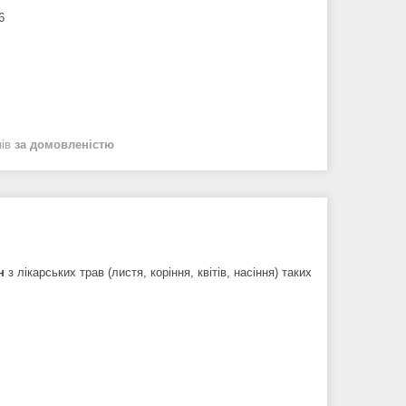
6
нів
за домовленістю
н
з лікарських трав (листя, коріння, квітів, насіння) таких