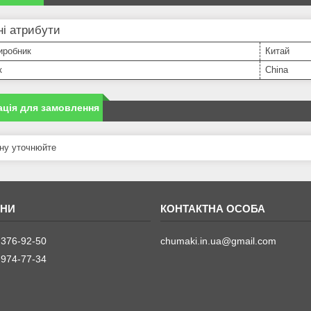
і атрибути
иробник
Китай
к
China
ція для замовлення
ну уточнюйте
 376-92-50
chumaki.in.ua@gmail.com
 974-77-34