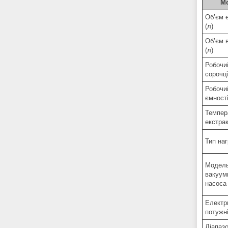
М
Обʼєм е
(л)
Обʼєм 
(л)
Робочи
сорочці
Робочи
ємност
Темпер
екстрак
Тип наг
Модел
вакуум
насоса
Електр
потужн
Діапаз