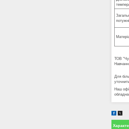
темпер
Загаль
потужні
Матері
ТОВ "Чу
Навчанн
Для біл
уточнити
Наш офіс
обладна
Характ