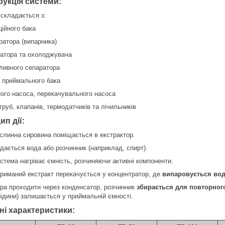
рукція системи:
складається з:
ційного бака
ратора (випарника)
атора та охолоджувача
ливного сепаратора
, приймального бака
ого насоса, перекачувального насоса
руб, клапанів, термодатчиків та лічильників
п дії:
слинна сировина поміщається в екстрактор.
дається вода або розчинник (наприклад, спирт).
стема нагріває ємність, розчиняючи активні компоненти.
риманий екстракт перекачується у концентратор, де
випаровується вод
ра проходити через конденсатор, розчинник
збирається для повторног
рідини) залишається у приймальній ємності.
ні характеристики: