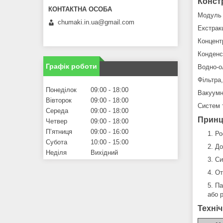
Конст
Модуль 
chumaki.in.ua@gmail.com
Екстрак
Концент
Конденс
Графік роботи
Водно-о
Фільтра
Понеділок
09:00
18:00
Вакуумн
Вівторок
09:00
18:00
Систем т
Середа
09:00
18:00
Принци
Четвер
09:00
18:00
Пʼятниця
09:00
16:00
Ро
Субота
10:00
15:00
До
Неділя
Вихідний
Си
От
Па
або 
Техніч