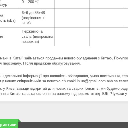
0 – 200 ℃
атур
6+6 до 36+48
на
(нагрівання +
сть (кВт)
інше)
Нержавіюча
ал
сталь (полірована
поверхня)
маки в Китаї" займається продажем нового обладнання з Китаю, Покупко
я персоналу, Після продажне обслуговування.
ьш детальної інформації про наявність обладнання, умов постачання, тер
 у наших співробітників за поштою chumaki.in.ua@gmail.com або за телеф
 у Києві завжди відкритий для нових та старих Клієнтів, ми будемо раді
ння з Китаю та встановлення на вашому підприємстві від ТОВ "Чумаки у
еристики