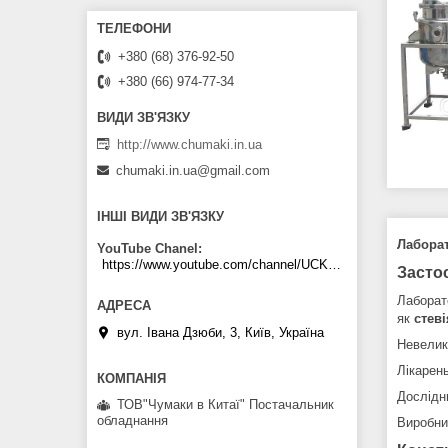
+380 (68) 376-92-50
+380 (66) 974-77-34
http://www.chumaki.in.ua
chumaki.in.ua@gmail.com
ІНШІ ВИДИ ЗВ'ЯЗКУ
Лаборат
YouTube Chanel
https://www.youtube.com/channel/UCKKPkDdKBBcI0cdno3hvvhQ
Засто
Лаборат
як
стеві
вул. Івана Дзюби, 3, Київ, Україна
Невелик
Лікарен
Дослідни
ТОВ"Чумаки в Китаї" Постачальник
обладнання
Виробни