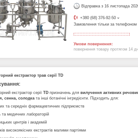
Відправка з 16 листопада 202
+380 (68) 376-92-50
Замовлення тільки за телефоном
повернення товару протягом 14 д
орний екстрактор трав серії TD
сування:
орний екстрактор серії
TD
призначень для
вилучення активних речови
я, сенна, солодка
та інші ботанічні інгредієнти. Підходить для:
их та середніх фармацевтичних підприємств
ь та медичних лабораторій
цьких центрів і академій
ків високоякісних екстрактів малими партіями