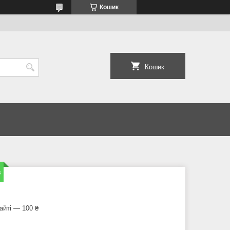
Кошик
Кошик
в
айті — 100 ₴