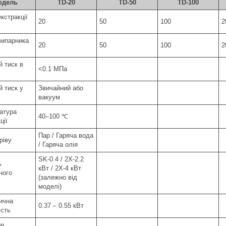
одель
TD-20
TD-50
TD-100
кстракції
20
50
100
2
випарника
20
50
100
2
й тиск в
<0.1 МПа
й тиск у
Звичайний або
і
вакуум
атура
40–100 ℃
ції
Пар / Гаряча вода
ріву
/ Гаряча олія
SK-0.4 / 2X-2.2
ь
кВт / 2X-4 кВт
ного
(залежно від
моделі)
ична
0.37 – 0.55 кВт
ість
он