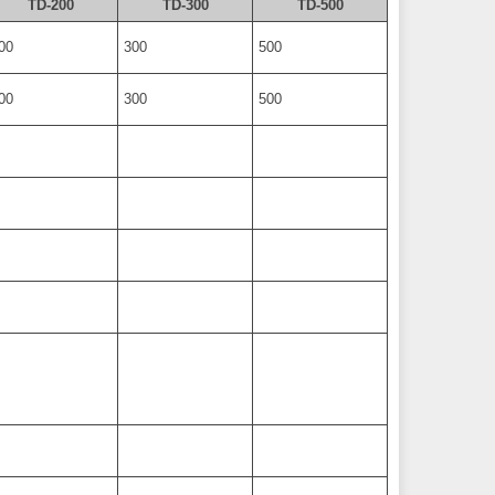
TD-200
TD-300
TD-500
00
300
500
00
300
500