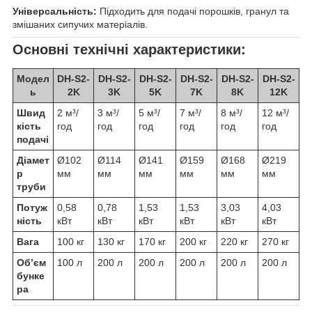
Універсальність:
Підходить для подачі порошків, гранул та
змішаних сипучих матеріалів.
Основні технічні характеристики:
Модел
DH-S2-
DH-S2-
DH-S2-
DH-S2-
DH-S2-
DH-S2-
ь
2K
3K
5K
7K
8K
12K
Швид
2 м³/
3 м³/
5 м³/
7 м³/
8 м³/
12 м³/
кість
год
год
год
год
год
год
подачі
Діамет
Ø102
Ø114
Ø141
Ø159
Ø168
Ø219
р
мм
мм
мм
мм
мм
мм
труби
Потуж
0,58
0,78
1,53
1,53
3,03
4,03
ність
кВт
кВт
кВт
кВт
кВт
кВт
Вага
100 кг
130 кг
170 кг
200 кг
220 кг
270 кг
Об’єм
100 л
200 л
200 л
200 л
200 л
200 л
бунке
ра