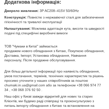
Додаткова інформація:
Джерело живлення:
3P AC208–415V 50/60Hz
Конструкція:
Повністю з нержавіючої сталі для забезпечення
гігієнічності та тривалої експлуатації
Налаштування:
Можлива адаптація кута, висоти та швидкості
подачі під специфічні виробничі вимоги
ТОВ "Чумаки в Китаї" займається
продажем нового обладнання з Китаю, Покупкою обладнання,
Доставка, Імпорт, Установка обладнання, Навчання
персоналу, Після продажне обслуговування.
Для більш детальної інформації про наявність обладнання,
умов постачання, термінів, технічних характеристик та рішень
просимо уточнити у наших співробітників за поштою
chumaki.in.ua@gmail.com або за телефоном +38 066 974 77
34 , +38 068 376 92 50 .
Наш офіс у Києві завжди відкритий для нових та старих
Клієнтів, ми будемо раді співпраці та проконсультуємо з
питань імпорту обладнання з Китаю та встановлення на