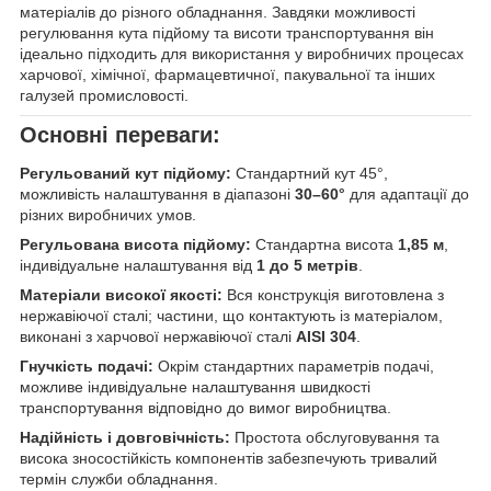
матеріалів до різного обладнання. Завдяки можливості
регулювання кута підйому та висоти транспортування він
ідеально підходить для використання у виробничих процесах
харчової, хімічної, фармацевтичної, пакувальної та інших
галузей промисловості.
Основні переваги:
Регульований кут підйому:
Стандартний кут 45°,
можливість налаштування в діапазоні
30–60°
для адаптації до
різних виробничих умов.
Регульована висота підйому:
Стандартна висота
1,85 м
,
індивідуальне налаштування від
1 до 5 метрів
.
Матеріали високої якості:
Вся конструкція виготовлена з
нержавіючої сталі; частини, що контактують із матеріалом,
виконані з харчової нержавіючої сталі
AISI 304
.
Гнучкість подачі:
Окрім стандартних параметрів подачі,
можливе індивідуальне налаштування швидкості
транспортування відповідно до вимог виробництва.
Надійність і довговічність:
Простота обслуговування та
висока зносостійкість компонентів забезпечують тривалий
термін служби обладнання.