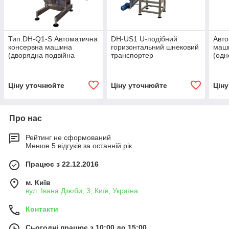
Тип DH-Q1-S Автоматична
DH-US1 U-подібний
Авто
консервна машина
горизонтальний шнековий
маш
(дворядна подвійна
транспортер
(одн
розливка)
Ціну уточнюйте
Ціну уточнюйте
Цін
Про нас
Рейтинг не сформований
Менше 5 відгуків за останній рік
Працює з 22.12.2016
м. Київ
вул. Івана Дзюби, 3, Київ, Україна
Контакти
Сьогодні працює з 10:00 до 15:00