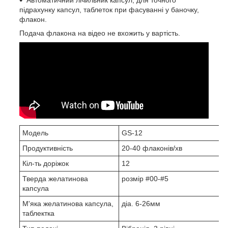
підрахунку капсул, таблеток при фасуванні у баночку,
флакон.
Подача флакона на відео не вхожить у вартість.
Модель
GS-12
Продуктивність
20-40 флаконів/хв
Кіл-ть доріжок
12
Тверда желатинова
розмір #00-#5
капсула
М'яка желатинова капсула,
діа. 6-26мм
таблектка