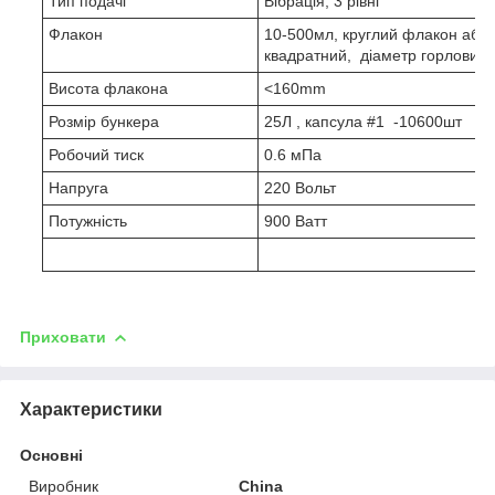
Тип подачі
Вібрація, 3 рівні
Флакон
10-500мл, круглий флакон або
квадратний, діаметр горловин
Висота флакона
<160mm
Розмір бункера
25Л , капсула #1 -10600шт
Робочий тиск
0.6 мПа
Напруга
220 Вольт
Потужність
900 Ватт
Приховати
Характеристики
Основні
Виробник
China