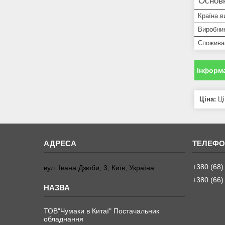
Основн
Країна в
Виробни
Спожива
Інформа
Ціна:
Ці
+380 (68)
вул. Івана Дзюби, 3, Київ, Україна
+380 (66)
ТОВ"Чумаки в Китаї" Постачальник
обладнання