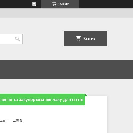
Кошик
Кошик
ення та закупорювання лаку для нігтів
айті — 100 ₴