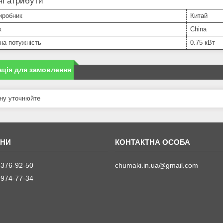
і атрибути
иробник
Китай
к
China
на потужність
0.75 кВт
ція для замовлення
ну уточнюйте
 376-92-50
chumaki.in.ua@gmail.com
 974-77-34