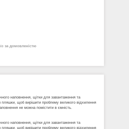
нів
за домовленістю
чного наповнення, щітки для завантаження та
я пляшки, щоб вирішити проблему великого відхилення
наповнення не можна помістити в ємність.
чного наповнення, щітки для завантаження та
я пляшки, щоб вирішити проблему великого відхилення