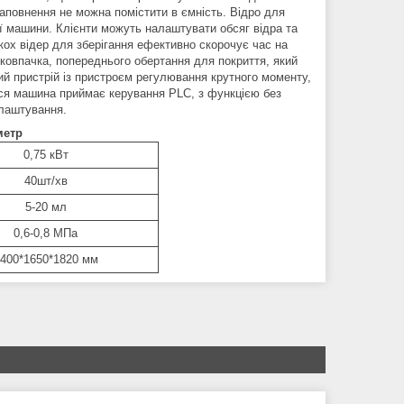
наповнення не можна помістити в ємність. Відро для
ої машини. Клієнти можуть налаштувати обсяг відра та
кох відер для зберігання ефективно скорочує час на
 ковпачка, попереднього обертання для покриття, який
ий пристрій із пристроєм регулювання крутного моменту,
ся машина приймає керування PLC, з функцією без
налаштування.
метр
0,75 кВт
40шт/хв
5-20 мл
0,6-0,8 МПа
400*1650*1820 мм