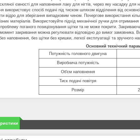
скляної ємності для наповнення лаку для нігтів, через яку насадку для 
ння використовує спосіб подачі під тиском шляхом відділення від основн
ити відро для зберігання випадковим чином. Почергове використання кіль
різних матеріалів. Використовуйте підхід механічної ручки для отримання
 проблему поганого позиціонування щітки та не може покрити. Закриваюч
 момент закривання можна регулювати відповідно до вимог замовника. В
без наповнення, без щітки без кришки, легкої експлуатації та зручного 
Основний технічний пара
Потужність головного двигуна
Виробнича потужність
Об'єм наповнення
Тиск подачі повітря
Розмір
2
еристики