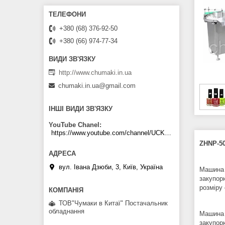
+380 (68) 376-92-50
+380 (66) 974-77-34
http://www.chumaki.in.ua
chumaki.in.ua@gmail.com
ІНШІ ВИДИ ЗВ'ЯЗКУ
YouTube Chanel
https://www.youtube.com/channel/UCKKPkDdKBBcI0cdno3hvvhQ
ZHNP-50
вул. Івана Дзюби, 3, Київ, Україна
Машина 
закупор
розміру 
ТОВ"Чумаки в Китаї" Постачальник
обладнання
Машина 
закупор