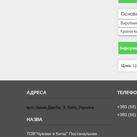
Основ
Виробни
Країна в
Інформа
Ціна:
Ці
+380 (68)
вул. Івана Дзюби, 3, Київ, Україна
+380 (66)
ТОВ"Чумаки в Китаї" Постачальник