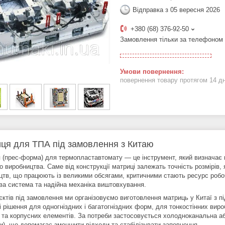
Відправка з 05 вересня 2026
+380 (68) 376-92-50
Замовлення тільки за телефоном
повернення товару протягом 14 д
ця для ТПА під замовлення з Китаю
 (прес-форма) для термопластавтомату — це інструмент, який визначає ге
о виробництва. Саме від конструкції матриці залежать точність розмірів, 
цтв, що працюють із великими обсягами, критичними стають ресурс роб
ва система та надійна механіка виштовхування.
ктів під замовлення ми організовуємо виготовлення матриць у Китаї з пі
 рішення для одногніздних і багатогніздних форм, для тонкостінних виробі
 та корпусних елементів. За потреби застосовується холодноканальна а
и), що допомагає зменшити відходи та стабілізувати заповнення.