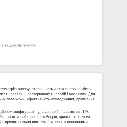
нів
за домовленістю
ометрію виробу, стабільність лиття та собівартість
якість поверхні, повторюваність партій і час циклу. Для
очих поверхонь, ефективність охолодження, правильна
дбором конфігурації під ваш виріб і параметри ТПА.
в, логістичної тари, контейнерів, кришок, технічних
бо гарячоканальна система (включно з клапанними