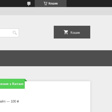
Кошик
Кошик
ення з Китаю
айті — 100 ₴