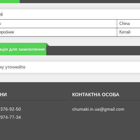
ні
к
China
иробник
Китай
ція для замовлення
ну уточнюйте
 376-92-50
chumaki.in.ua@gmail.com
 974-77-34