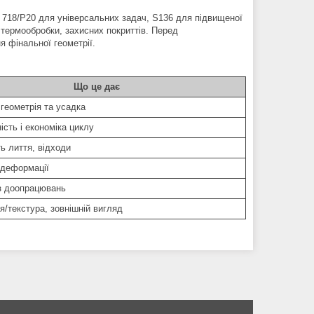
лі 718/P20 для універсальних задач, S136 для підвищеної
я, термообробки, захисних покриттів. Перед
я фінальної геометрії.
Що це дає
геометрія та усадка
ість і економіка циклу
ть лиття, відходи
 деформації
з доопрацювань
я/текстура, зовнішній вигляд