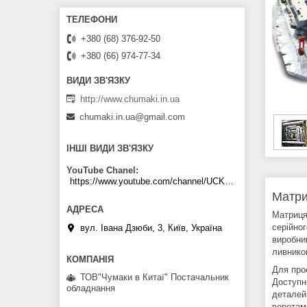
+380 (68) 376-92-50
+380 (66) 974-77-34
http://www.chumaki.in.ua
chumaki.in.ua@gmail.com
ІНШІ ВИДИ ЗВ'ЯЗКУ
YouTube Chanel
https://www.youtube.com/channel/UCKKPkDdKBBcI0cdno3hvvhQ
Матри
Матриця
серійног
вул. Івана Дзюби, 3, Київ, Україна
виробни
ливнико
Для проє
ТОВ"Чумаки в Китаї" Постачальник
Доступні
обладнання
деталей
воротам