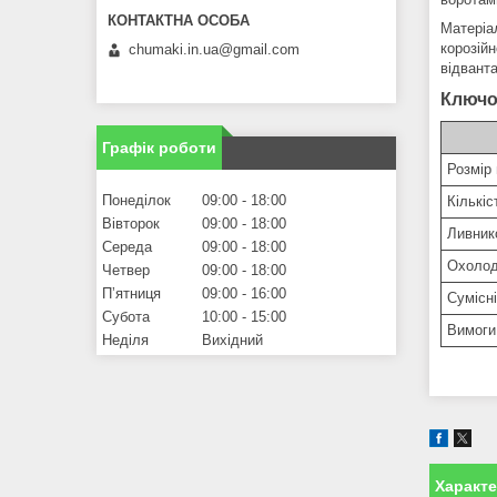
Матеріа
корозійн
chumaki.in.ua@gmail.com
відвант
Ключо
Графік роботи
Розмір 
Понеділок
09:00
18:00
Кількіс
Вівторок
09:00
18:00
Ливник
Середа
09:00
18:00
Охоло
Четвер
09:00
18:00
Пʼятниця
09:00
16:00
Сумісні
Субота
10:00
15:00
Вимоги
Неділя
Вихідний
Характ