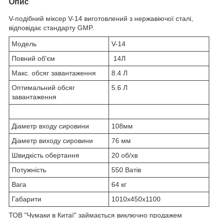
Опис
V-подібний міксер V-14 виготовлений з нержавіючої сталі,
відповідає стандарту GMP.
Модель
V-14
Повний об'єм
14Л
Макс. обсяг завантаження
8.4 Л
Оптимальний обсяг
5.6 Л
завантаження
Діаметр входу сировини
108мм
Діаметр виходу сировини
76 мм
Швидкість обертання
20 об/хв
Потужність
550 Ватів
Вага
64 кг
Габарити
1010х450х1100
ТОВ "Чумаки в Китаї" займається виключно продажем