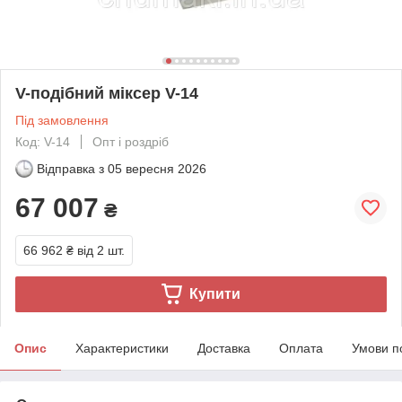
V-подібний міксер V-14
Під замовлення
Код: V-14
Опт і роздріб
Відправка з
05 вересня 2026
67 007
₴
66 962 ₴
від 2 шт.
Купити
Опис
Характеристики
Доставка
Оплата
Умови п