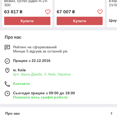
вязкиз, густих рідин R-2V-
в'яз
300
1V-5
63 817
67 007
₴
₴
Цін
Купити
Купити
Про нас
Рейтинг не сформований
Менше 5 відгуків за останній рік
Працює з 22.12.2016
м. Київ
вул. Івана Дзюби, 3, Київ, Україна
Контакти
Сьогодні працює з 09:00 до 18:00
Показати весь графік роботи
Про нас