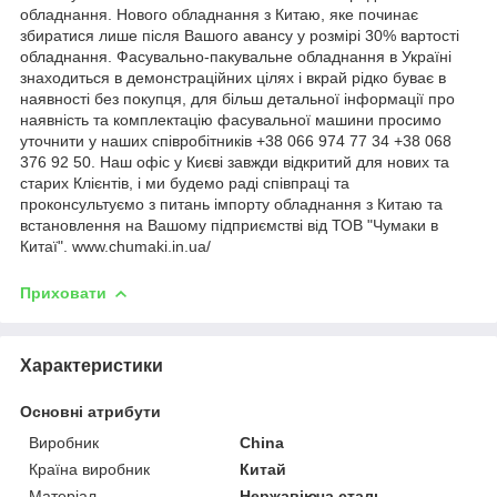
обладнання. Нового обладнання з Китаю, яке починає
збиратися лише після Вашого авансу у розмірі 30% вартості
обладнання. Фасувально-пакувальне обладнання в Україні
знаходиться в демонстраційних цілях і вкрай рідко буває в
наявності без покупця, для більш детальної інформації про
наявність та комплектацію фасувальної машини просимо
уточнити у наших співробітників +38 066 974 77 34 +38 068
376 92 50. Наш офіс у Києві завжди відкритий для нових та
старих Клієнтів, і ми будемо раді співпраці та
проконсультуємо з питань імпорту обладнання з Китаю та
встановлення на Вашому підприємстві від ТОВ "Чумаки в
Китаї". www.chumaki.in.ua/
Приховати
Характеристики
Основні атрибути
Виробник
China
Країна виробник
Китай
Матеріал
Нержавіюча сталь