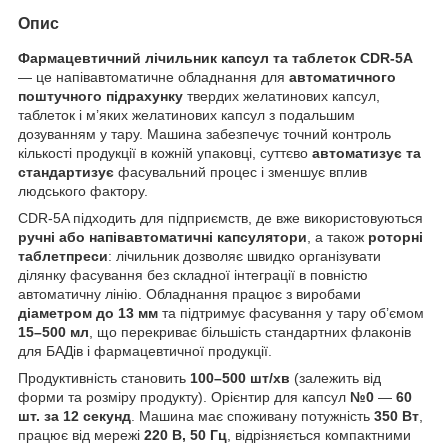
Опис
Фармацевтичний лічильник капсул та таблеток CDR-5A
— це напівавтоматичне обладнання для
автоматичного
поштучного підрахунку
твердих желатинових капсул,
таблеток і м’яких желатинових капсул з подальшим
дозуванням у тару. Машина забезпечує точний контроль
кількості продукції в кожній упаковці, суттєво
автоматизує та
стандартизує
фасувальний процес і зменшує вплив
людського фактору.
CDR-5A підходить для підприємств, де вже використовуються
ручні або напівавтоматичні капсулятори
, а також
роторні
таблетпреси
: лічильник дозволяє швидко організувати
ділянку фасування без складної інтеграції в повністю
автоматичну лінію. Обладнання працює з виробами
діаметром до 13 мм
та підтримує фасування у тару об’ємом
15–500 мл
, що перекриває більшість стандартних флаконів
для БАДів і фармацевтичної продукції.
Продуктивність становить
100–500 шт/хв
(залежить від
форми та розміру продукту). Орієнтир для капсул
№0
—
60
шт. за 12 секунд
. Машина має споживану потужність
350 Вт
,
працює від мережі
220 В, 50 Гц
, відрізняється компактними