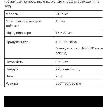
габаритами та невеликою вагою, що спрощує розміщення в
цеху.
Модель
CDR-5А
Макс. діаметр капсули
13 мм
таблетки
Підходяща тара
15-500 мл
Продуктивність
100-500шт/хв
(тверд.жовт.капс.No0, 60 шт. за 
секунд)
Потужність
350 Ват
Напруга
220 вольт 50 гц
Вага
25 кг
Розміри
500*430*630 мм