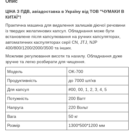
Опис
ЦІНА З ПДВ, авіадоставка в Україну від ТОВ "ЧУМАКИ В
КИТАЇ"!
Практична машина для видалення залишків діючої речовини
із твердих желатинових капсул. Обладнання може бути
встановлене після капсулювання на ручних капсуляторах,
автоматичних каспуляторах серії CN, JTJ, NJP
400/800/1200/2000/3500 та інших.
Можливе регулювання висоти та нахилу. Обладнання дуже
зручне та легко розбирати для чищення.
Модель
OK-700
Продуктивність
до 7000 шт/хв
Для капсул
#00, 00, 1, 2, 3, 4, 5
Потужність
200 Ватт
Напруга
220 Вольт
Вага
50 кг
Розмір
1300*500*1200 мм