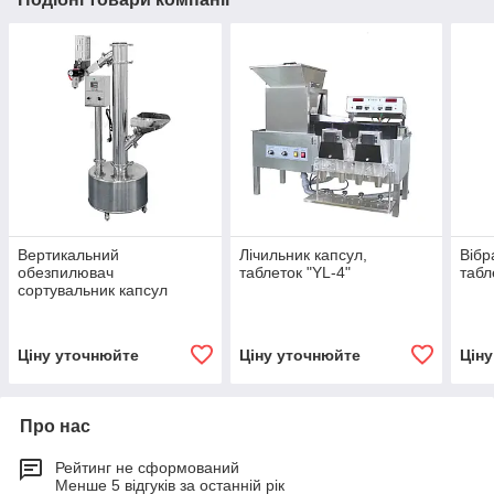
Вертикальний
Лічильник капсул,
Вібр
обезпилювач
таблеток "YL-4"
табл
сортувальник капсул
"VOK-100"
Ціну уточнюйте
Ціну уточнюйте
Цін
Про нас
Рейтинг не сформований
Менше 5 відгуків за останній рік