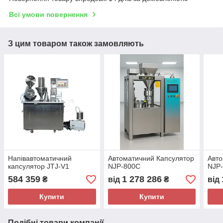
Всі умови повернення
З цим товаром також замовляють
Напівавтоматичний
Автоматичний Капсулятор
Авто
капсулятор JTJ-V1
NJP-800C
NJP
584 359
1 278 286
₴
від
₴
від
Купити
Купити
Подібні товари компанії