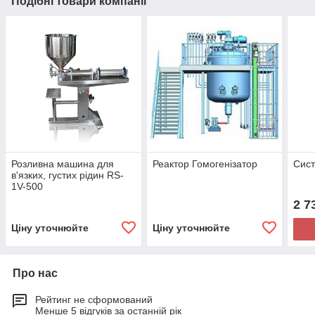
Подібні товари компанії
Розливна машина для
Реактор Гомогенізатор
Сист
в'язких, густих рідин RS-
1V-500
2 7
Ціну уточнюйте
Ціну уточнюйте
Про нас
Рейтинг не сформований
Менше 5 відгуків за останній рік