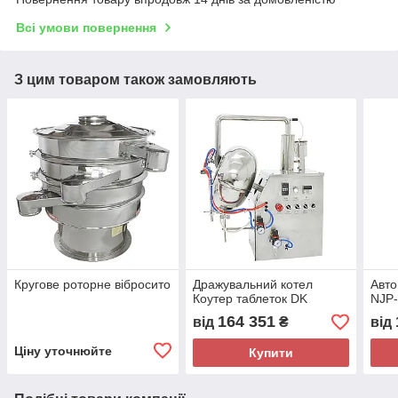
Всі умови повернення
З цим товаром також замовляють
Кругове роторне вібросито
Дражувальний котел
Авто
Коутер таблеток DK
NJP
164 351
від
₴
від
Ціну уточнюйте
Купити