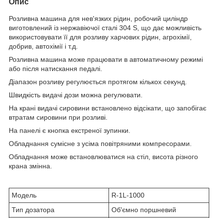
Опис
Розливна машина для нев'язких рідин, робочий циліндр
виготовлений із нержавіючої сталі 304 S, що дає можливість
використовувати її для розливу харчових рідин, агрохімії,
добрив, автохімії і т.д.
Розливна машина може працювати в автоматичному режимі
або після натискання педалі.
Діапазон розливу регулюється протягом кількох секунд.
Швидкість видачі дози можна регулювати.
На крані видачі сировини встановлено відсікати, що запобігає
втратам сировини при розливі.
На панелі є кнопка екстреної зупинки.
Обладнання сумісне з усіма повітряними компресорами.
Обладнання може встановлюватися на стіл, висота різного
крана змінна.
Модель
R-1L-1000
Тип дозатора
Об'ємно поршневий