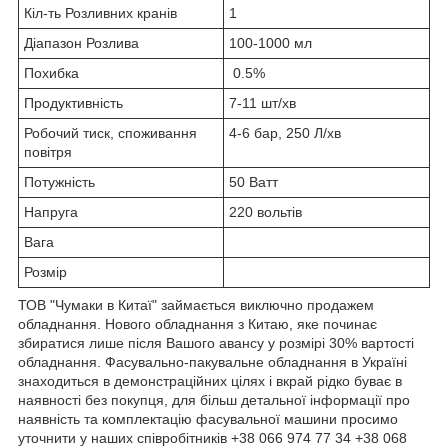
Кіл-ть Розливних кранів
1
Діапазон Розлива
100-1000 мл
Похибка
0.5%
Продуктивність
7-11 шт/хв
Робочий тиск, споживання
4-6 бар, 250 Л/хв
повітря
Потужність
50 Ватт
Напруга
220 вольтів
Вага
Розмір
ТОВ "Чумаки в Китаї" займається виключно продажем
обладнання. Нового обладнання з Китаю, яке починає
збиратися лише після Вашого авансу у розмірі 30% вартості
обладнання. Фасувально-пакувальне обладнання в Україні
знаходиться в демонстраційних цілях і вкрай рідко буває в
наявності без покупця, для більш детальної інформації про
наявність та комплектацію фасувальної машини просимо
уточнити у наших співробітників +38 066 974 77 34 +38 068