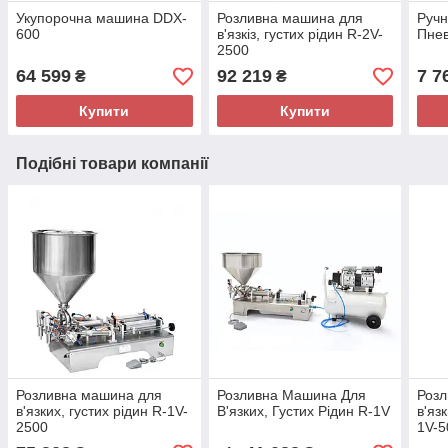
Укупорочна машина DDX-
Розливна машина для
Ручн
600
в'язкіз, густих рідин R-2V-
Пне
2500
64 599
92 219
7 7
₴
₴
Купити
Купити
Подібні товари компанії
Розливна машина для
Розливна Машина Для
Розл
в'язких, густих рідин R-1V-
В'язких, Густих Рідин R-1V
в'яз
2500
1V-5