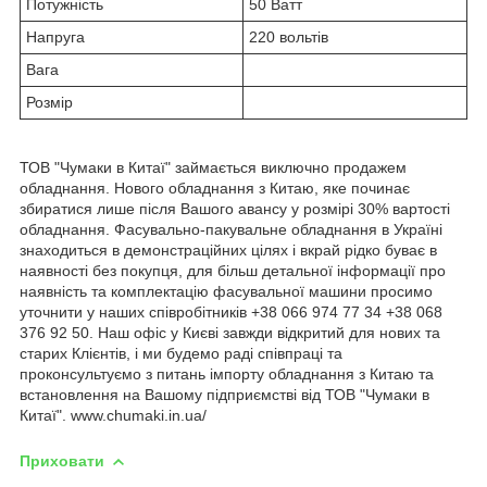
Потужність
50 Ватт
Напруга
220 вольтів
Вага
Розмір
ТОВ "Чумаки в Китаї" займається виключно продажем
обладнання. Нового обладнання з Китаю, яке починає
збиратися лише після Вашого авансу у розмірі 30% вартості
обладнання. Фасувально-пакувальне обладнання в Україні
знаходиться в демонстраційних цілях і вкрай рідко буває в
наявності без покупця, для більш детальної інформації про
наявність та комплектацію фасувальної машини просимо
уточнити у наших співробітників +38 066 974 77 34 +38 068
376 92 50. Наш офіс у Києві завжди відкритий для нових та
старих Клієнтів, і ми будемо раді співпраці та
проконсультуємо з питань імпорту обладнання з Китаю та
встановлення на Вашому підприємстві від ТОВ "Чумаки в
Китаї". www.chumaki.in.ua/
Приховати