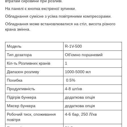
втратам сировини при розливі.
На панелі є кнопка екстреної зупинки.
Обладнання сумісне з усіма повітряними компресорами.
Обладнання може встановлюватися на стіл, висота різного
крана змінна.
Модель
R-1V-500
Тип дозатора
Об'ємно поршневий
Кіл-ть Розливних кранів
1
Діапазон розливу
1000-5000 мл
Похибка
0.5%
Продуктивність
4-8 шт/хв
Підігрів бункера
додаткова опція
Міксер бункера
додаткова опція
Робочий тиск, споживання
4-6 бар, 250 Л/хв
повітря