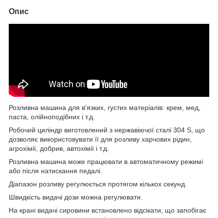
Опис
Розливна машина для в'язких, густих матеріалів: крем, мед,
паста, олійноподібних і т.д.
Робочий циліндр виготовлений з нержавіючої сталі 304 S, що
дозволяє використовувати її для розливу харчових рідин,
агрохімії, добрив, автохімії і т.д.
Розливна машина може працювати в автоматичному режимі
або після натискання педалі.
Діапазон розливу регулюється протягом кількох секунд.
Швидкість видачі дози можна регулювати.
На крані видачі сировини встановлено відсікати, що запобігає