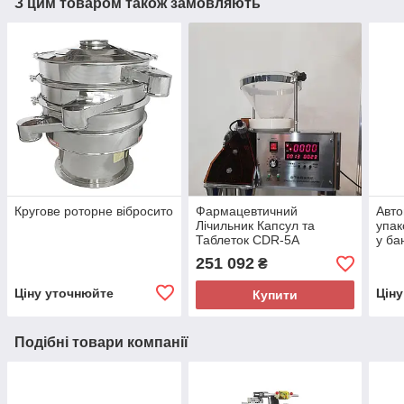
З цим товаром також замовляють
Кругове роторне вібросито
Фармацевтичний
Авто
Лічильник Капсул та
упак
Таблеток CDR-5А
у ба
251 092
₴
Ціну уточнюйте
Цін
Купити
Подібні товари компанії