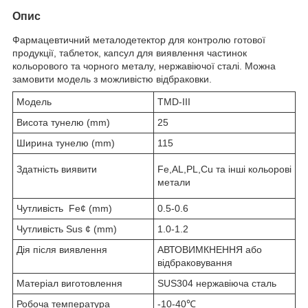
Опис
Фармацевтичний металодетектор для контролю готової
продукції, таблеток, капсул для виявлення частинок
кольорового та чорного металу, нержавіючої сталі. Можна
замовити модель з можливістю відбраковки.
Модель
TMD-III
Висота тунелю (mm)
25
Ширина тунелю (mm)
115
Здатність виявити
Fe,AL,PL,Cu та інші кольорові
метали
Чутливість Fe¢ (mm)
0.5-0.6
Чутливість Sus ¢ (mm)
1.0-1.2
Дія після виявлення
АВТОВИМКНЕННЯ або
відбраковування
Матеріал виготовлення
SUS304 нержавіюча сталь
Робоча температура
-10-40℃