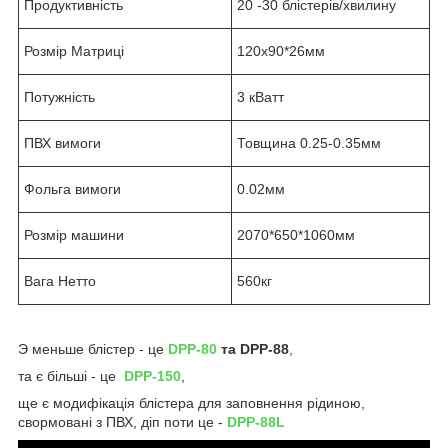
Продуктивність
20 -30 блістерів/хвилину
Розмір Матриці
120х90*26мм
Потужність
3 кВатт
ПВХ вимоги
Товщина 0.25-0.35мм
Фольга вимоги
0.02мм
Розмір машини
2070*650*1060мм
Вага Нетто
560кг
Э меньше блістер - це
DPP-80
та DPP-88
,
та є більші - це
DPP-150
,
ще є модифікація блістера для заповнення рідиною,
свормовані з ПВХ, діп поти це -
DPP-88L