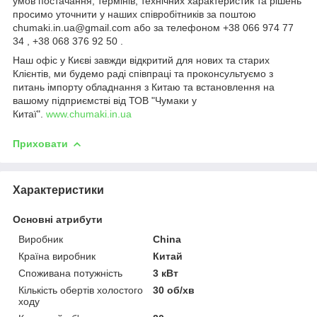
умов постачання, термінів, технічних характеристик та рішень
просимо уточнити у наших співробітників за поштою
chumaki.in.ua@gmail.com або за телефоном +38 066 974 77
34 , +38 068 376 92 50 .
Наш офіс у Києві завжди відкритий для нових та старих
Клієнтів, ми будемо раді співпраці та проконсультуємо з
питань імпорту обладнання з Китаю та встановлення на
вашому підприємстві від ТОВ "Чумаки у
Китаї".
www.chumaki.in.ua
Приховати
Характеристики
Основні атрибути
Виробник
China
Країна виробник
Китай
Споживана потужність
3 кВт
Кількість обертів холостого
30 об/хв
ходу