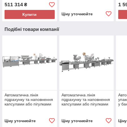
511 314
1 5
₴
Ціну уточнюйте
Купити
Подібні товари компанії
Автоматична лінія
Автоматична лінія
Авто
підрахунку та наповнення
підрахунку та наповнення
упак
капсулами або пігулками
капсулами або пігулками
у ба
Ціну уточнюйте
Ціну уточнюйте
Цін