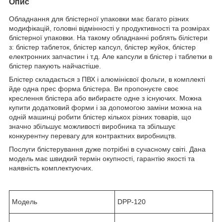
Опис
Обладнання для блістерної упаковки має багато різних
модифікацій, головні відмінності у продуктивності та розмірах
блістерної упаковки. На такому обладнанні роблять білістери
з: блістер таблеток, блістер капсул, блістер жуйок, блістер
електронних запчастин і т.д. Але капсули в блістер і таблетки в
блістер пакують найчастіше.
Блістер складається з ПВХ і алюмінієвої фольги, в комплекті
йде одна прес форма блістера. Ви пропонуєте своє
креслення блістера або вибираєте одне з існуючих. Можна
купити додатковий форми і за допомогою заміни можна на
одній машинці робити блістер кількох різних товарів, що
значно збільшує можливості виробника та збільшує
конкурентну перевагу для контрактних виробництв.
Послуги блістерування дуже потрібні в сучасному світі. Дана
модель має швидкий термін окупності, гарантію якості та
наявність комплектуючих.
Модель
DPP-120