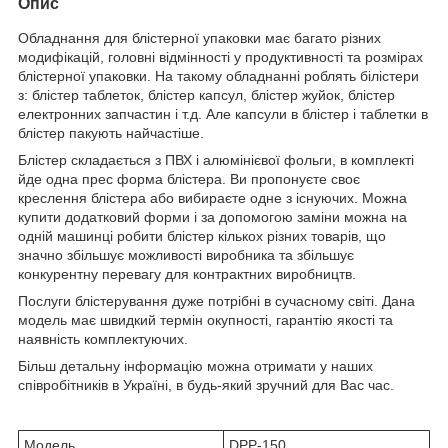
Опис
Обладнання для блістерної упаковки має багато різних
модифікацій, головні відмінності у продуктивності та розмірах
блістерної упаковки. На такому обладнанні роблять білістери
з: блістер таблеток, блістер капсул, блістер жуйок, блістер
електронних запчастин і т.д. Але капсули в блістер і таблетки в
блістер пакують найчастіше.
Блістер складається з ПВХ і алюмінієвої фольги, в комплекті
йде одна прес форма блістера. Ви пропонуєте своє
креслення блістера або вибираєте одне з існуючих. Можна
купити додатковий форми і за допомогою заміни можна на
одній машинці робити блістер кількох різних товарів, що
значно збільшує можливості виробника та збільшує
конкурентну перевагу для контрактних виробництв.
Послуги блістерування дуже потрібні в сучасному світі. Дана
модель має швидкий термін окупності, гарантію якості та
наявність комплектуючих.
Більш детальну інформацію можна отримати у наших
співробітників в Україні, в будь-який зручний для Вас час.
Модель
DPP-150