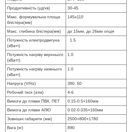
Продуктивність (уд/хв)
30-45
Макс. формувальна площа
145х110
блістера(мм)
Макс. глибина блістера(мм)
до 15мм, до 26мм опція
Потужність електродвигуна
1.5
(кВатт)
Потужність нагріву верхнього
1.0
(кВатт)
Потужність нагріву нижнього
1.0
(кВатт)
Напруга (V/Hz)
380, 50
Робочий тиск (атм)
4-6
Вимоги до плівки ПВХ, ПЕТ
0.15-0.5×160мм
Вимога до плівки АЛЮ
0.02-0.035×160мм
Зовнішні габарити (мм)
2500×800×1780
Вага (кг)
890