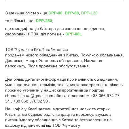
Э меньше блістер - це
DPP-80
,
DPP-88
,
DPP-120
та є більші - це
DPP-250
,
ще є модифікація блістера для заповнення рідиною,
свормовані з ПВХ, діп поти це -
DPP-88L
ТОВ "Чумаки в Китаї" займається
продажем нового обладнання з Китаю, Покупкою обладнання,
Доставка, Імпорт, Установка обладнання, Навчання
персоналу, Після продажне обслуговування.
Для більш детальної інформації про наявність обладнання,
умов постачання, термінів, технічних характеристик та рішень
просимо уточнити у наших співробітників за поштою
chumaki.in.ua@gmail.com або за телефоном +38 066 974 77
34 , +38 068 376 92 50 .
Наш офіс у Києві завжди відкритий для нових та старих
Клієнтів, ми будемо раді співпраці та проконсультуємо з
питань імпорту обладнання з Китаю та встановлення на
вашому підприємстві від ТОВ "Чумаки у