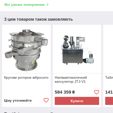
Всі умови повернення
З цим товаром також замовляють
Кругове роторне вібросито
Напівавтоматичний
Табл
капсулятор JTJ-V1
584 359
141
₴
Ціну уточнюйте
Купити