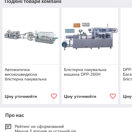
Подібні товари компанії
Автоматична
Блістерна пакувальна
DPP
високошвидкісна
машина DPP-260H
Бага
блістерна пакувальна
бліс
машина ALU-PVC та
паку
виробництво картонної
та Al
машини
Ціну уточнюйте
Ціну уточнюйте
Цін
Про нас
Рейтинг не сформований
Менше 5 відгуків за останній рік